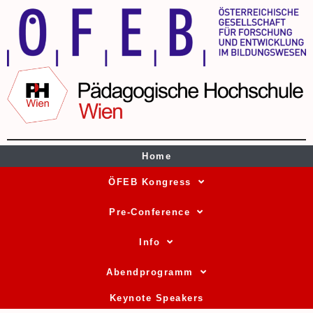
Home
ÖFEB Kongress
Pre-Conference
Info
Abendprogramm
Keynote Speakers