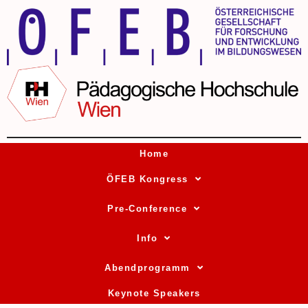
Home
ÖFEB Kongress
Pre-Conference
Info
Abendprogramm
Keynote Speakers