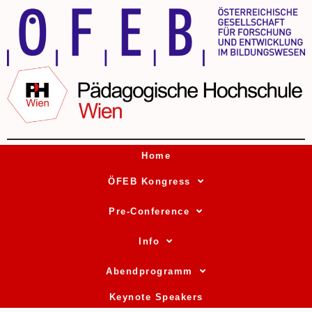
Home
ÖFEB Kongress
Pre-Conference
Info
Abendprogramm
Keynote Speakers