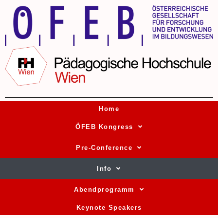
Home
ÖFEB Kongress
Pre-Conference
Info
Abendprogramm
Keynote Speakers